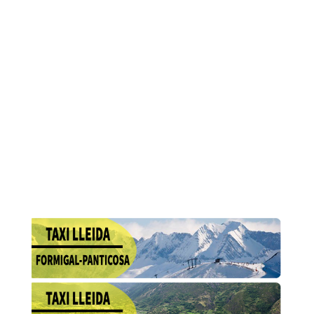
Taxis24Hores |
Coches Boda |
Taxi Andorra |
Taxi
Aeropuerto BCN |
Transfer Lleida |
Lledia Taxis
Enlaces:
Lerida-aeropuerto
|
Andorra el mejor precio
|
Baqueira el mejor precio
|
Aeropuerto Barcelona
|
Atención al cliente
Nos encontraras tambien en las siguientes redes
sociales:
Linkedin
|
Pinterest
|
Facebook
|
Instagram