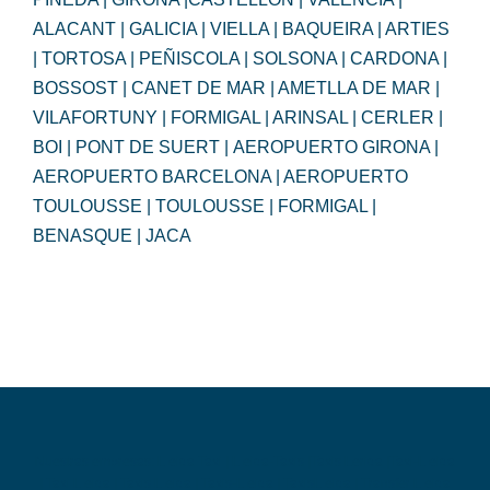
ALACANT | GALICIA | VIELLA | BAQUEIRA | ARTIES
| TORTOSA | PEÑISCOLA | SOLSONA | CARDONA |
BOSSOST | CANET DE MAR | AMETLLA DE MAR |
VILAFORTUNY | FORMIGAL | ARINSAL | CERLER |
BOI | PONT DE SUERT | AEROPUERTO GIRONA |
AEROPUERTO BARCELONA | AEROPUERTO
TOULOUSSE | TOULOUSSE | FORMIGAL |
BENASQUE | JACA
Nuestras empresas:
Lleida Taxi
|
Lleida-Taxis
|
Taxis Lerida
|
Taxi-Lleida
|
Taxi Lleida
|
Taxis Lleida
|
Taxis-Lleida
|
TaxisLleida
|
Transfer Lleida