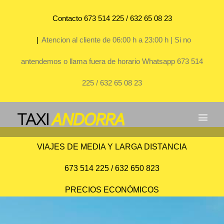
Contacto 673 514 225 / 632 65 08 23
|
Atencion al cliente de 06:00 h a 23:00 h | Si no
antendemos o llama fuera de horario Whatsapp 673 514
225 / 632 65 08 23
VIAJES DE MEDIA Y LARGA DISTANCIA
673 514 225 / 632 650 823
PRECIOS ECONÓMICOS