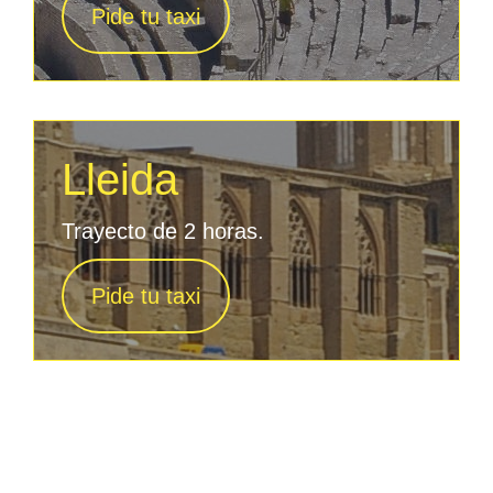
Pide tu taxi
Lleida
Trayecto de 2 horas.
Pide tu taxi
Nuestras empresas:
Lleida Taxi
|
Lleida-Taxis
|
Taxis
Lerida
|
Taxi-Lleida
|
Taxi Lleida
|
Taxis Lleida
|
Taxis-
Lleida
|
TaxisLleida
|
Taxi-Lleida
Taxi-Lleida |
Pàgina